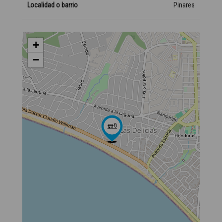
Localidad o barrio
Pinares
+
−