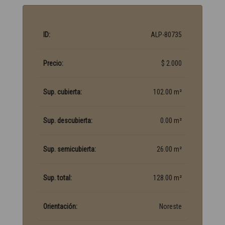
ID:
ALP-80735
Precio:
$ 2.000
Sup. cubierta:
102.00 m²
Sup. descubierta:
0.00 m²
Sup. semicubierta:
26.00 m²
Sup. total:
128.00 m²
Orientación:
Noreste