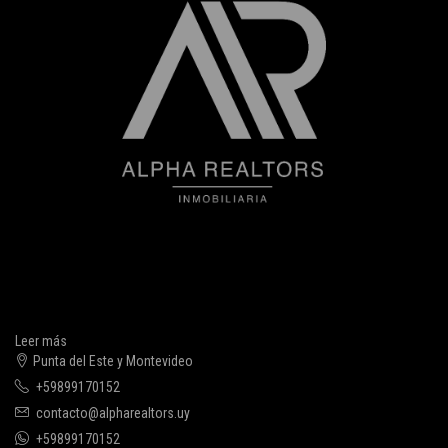
Leer más
Punta del Este y Montevideo
+59899170152
contacto@alpharealtors.uy
+59899170152