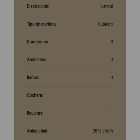
Disposición:
Lateral
Tipo de cochera:
Cubierto
Dormitorios:
3
Ambientes:
4
Baños:
4
Cochera:
1
Bauleras:
1
Antigüedad:
2016 año/s