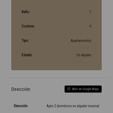
Baño:
1
Cochera:
0
Tipo:
Apartamentos
Estado:
En alquiler
Dirección
Abrir en Google Maps
Dirección
Apto 2 dormitorio en alquiler invernal