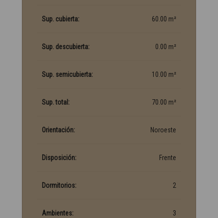
Sup. cubierta:
60.00 m²
Sup. descubierta:
0.00 m²
Sup. semicubierta:
10.00 m²
Sup. total:
70.00 m²
Orientación:
Noroeste
Disposición:
Frente
Dormitorios:
2
Ambientes:
3