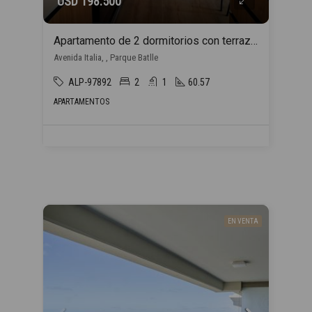
USD 198.500
Apartamento de 2 dormitorios con terraza en Parque Batlle_ENTREGA INMEDIATA
Avenida Italia, , Parque Batlle
ALP-97892
2
1
60.57
APARTAMENTOS
EN VENTA