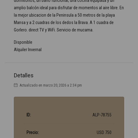
dormitorios, un baño funcional, una cocina equipada y un
amplio balcón ideal para disfrutar de momentos al aire libre. En
la mejor ubicacion de la Peninsula a 50 metros de la playa
Mansa y a 2 cuadras de los dedos la Brava. A 1 cuadra de
Gorlero. direct TV y WiFi. Servicio de mucama.
Disponible
Alquiler Invernal
Detalles
Actualizado en marzo 20, 2026 a 2:34 pm
ID:
ALP-78755
Precio:
USD 750