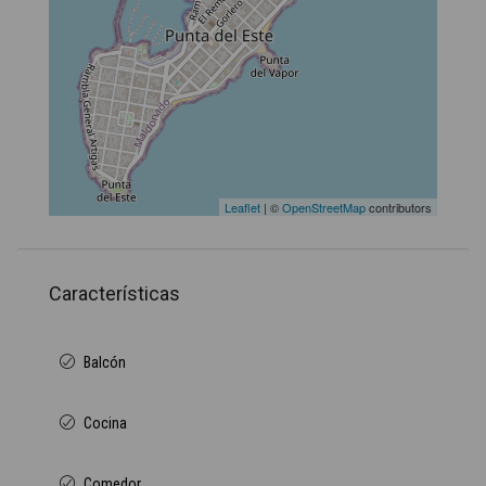
Leaflet
| ©
OpenStreetMap
contributors
Características
Balcón
Cocina
Comedor