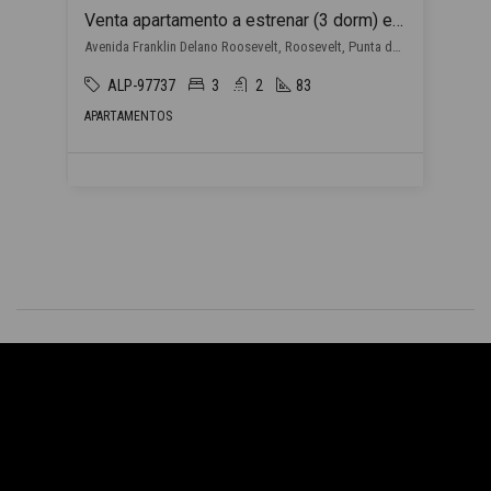
Venta apartamento a estrenar (3 dorm) en Punta del Este con financiación propia
Avenida Franklin Delano Roosevelt, Roosevelt, Punta del Este
ALP-97737
3
2
83
APARTAMENTOS