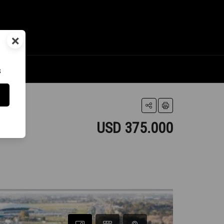
×
s
USD 375.000