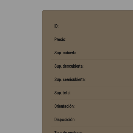
ID:
Precio:
Sup. cubierta:
Sup. descubierta:
Sup. semicubierta:
Sup. total:
Orientación:
Disposición: