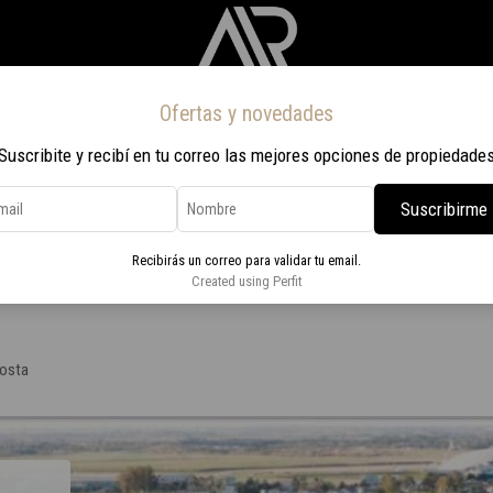
Ofertas y novedades
Inicio
Propiedades
Nosotros
Contacto
Viaje a Rio 2026
Suscribite y recibí en tu correo las mejores opciones de propiedade
Suscribirme
Calcagno
Recibirás un correo para validar tu email.
obre Lago Calcagno
Created using Perfit
Costa