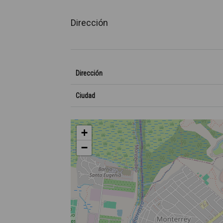
Dirección
Dirección
Ciudad
+
−