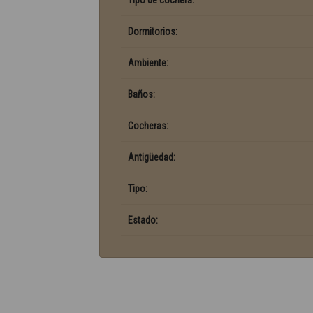
Tipo de cochera:
Dormitorios:
Ambiente:
Baños:
Cocheras:
Antigüedad:
Tipo:
Estado: