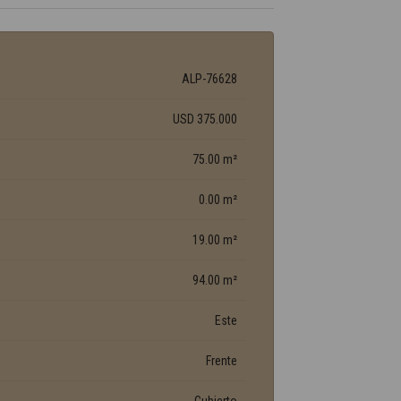
ALP-76628
USD 375.000
75.00 m²
0.00 m²
19.00 m²
94.00 m²
Este
Frente