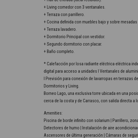
+ Living comedor con 3 ventanales.
+ Terraza con parrillero.
+ Cocina definida con muebles bajo y sobre mesadas e
+ Terraza lavadero.
+ Dormitorio Principal con vestidor.
+ Segundo dormitorio con placar.
+ Baño completo.
* Calefacción por losa radiante eléctrica eléctrica in
digital para acceso a unidades I Ventanales de alumin
I Previsión para conexión de lavarropas en terrazas d
Dormitorios y Living.
Borneo Lago, una exclusiva torre ubicada en una posic
cerca de la costa y de Carrasco, con salida directa a l
Amenities:
Piscina de borde infinito con solarium | Parrillero, zon
Detectores de humo | Instalación de aire acondicionado
Ascensores de última generación | Cámaras de seguri