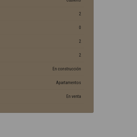
Cubierto
2
0
2
2
En construcción
Apartamentos
En venta