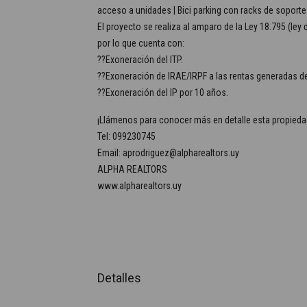
acceso a unidades | Bici parking con racks de soporte 
El proyecto se realiza al amparo de la Ley 18.795 (ley
por lo que cuenta con:
??Exoneración del ITP.
??Exoneración de IRAE/IRPF a las rentas generadas de
??Exoneración del IP por 10 años.
¡Llámenos para conocer más en detalle esta propieda
Tel: 099230745
Email: aprodriguez@alpharealtors.uy
ALPHA REALTORS
www.alpharealtors.uy
Detalles