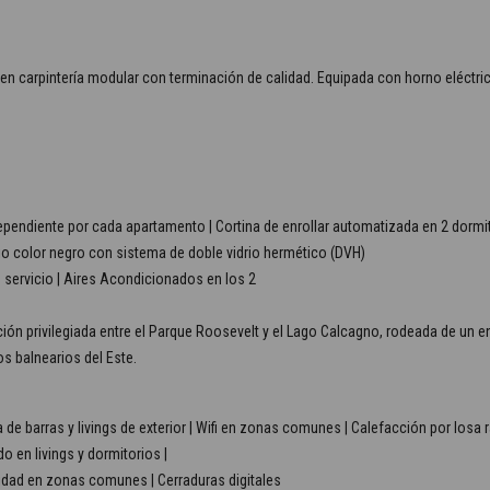
n carpintería modular con terminación de calidad. Equipada con horno eléctri
dependiente por cada apartamento | Cortina de enrollar automatizada en 2 dormit
io color negro con sistema de doble vidrio hermético (DVH)
e servicio | Aires Acondicionados en los 2
ión privilegiada entre el Parque Roosevelt y el Lago Calcagno, rodeada de un en
os balnearios del Este.
a de barras y livings de exterior | Wifi en zonas comunes | Calefacción por losa r
 en livings y dormitorios |
dad en zonas comunes | Cerraduras digitales