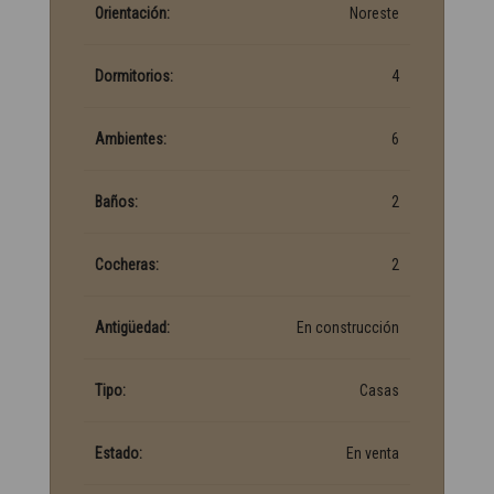
Orientación:
Noreste
Dormitorios:
4
Ambientes:
6
Baños:
2
Cocheras:
2
Antigüedad:
En construcción
Tipo:
Casas
Estado:
En venta