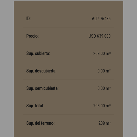
ID:
ALP-76435
Precio:
USD 639.000
Sup. cubierta:
208.00 m²
Sup. descubierta:
0.00 m²
Sup. semicubierta:
0.00 m²
Sup. total:
208.00 m²
Sup. del terreno:
208 m²