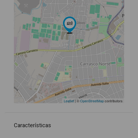
Leaflet
| ©
OpenStreetMap
contributors
Características