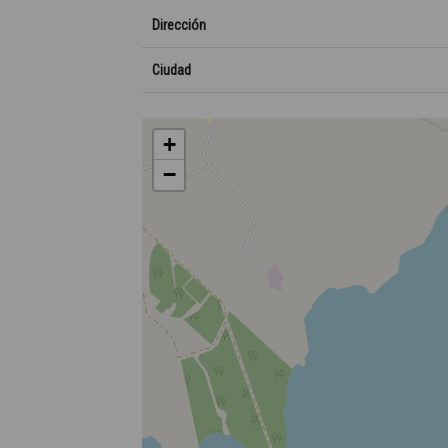
Dirección
Ciudad
+
−