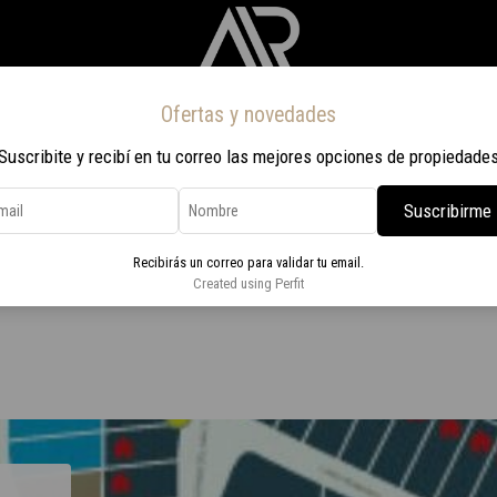
Ofertas y novedades
Inicio
Propiedades
Nosotros
Contacto
Viaje a Rio 2026
Suscribite y recibí en tu correo las mejores opciones de propiedade
Suscribirme
aguna Del Sauce
Recibirás un correo para validar tu email.
0m2 ubicado en Laguna Del Sauce
Created using Perfit