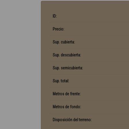
ID:
Precio:
Sup. cubierta:
Sup. descubierta:
Sup. semicubierta:
Sup. total:
Metros de frente:
Metros de fondo:
Disposición del terreno: