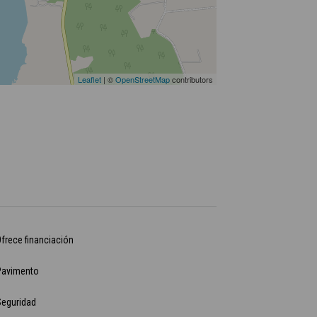
Leaflet
| ©
OpenStreetMap
contributors
frece financiación
Pavimento
Seguridad