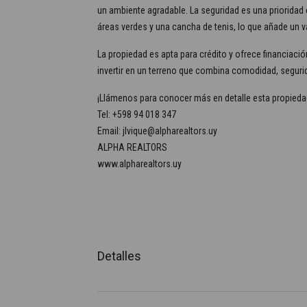
un ambiente agradable. La seguridad es una prioridad 
áreas verdes y una cancha de tenis, lo que añade un va
La propiedad es apta para crédito y ofrece financiació
invertir en un terreno que combina comodidad, segurid
¡Llámenos para conocer más en detalle esta propieda
Tel: +598 94 018 347
Email: jlvique@alpharealtors.uy
ALPHA REALTORS
www.alpharealtors.uy
Detalles