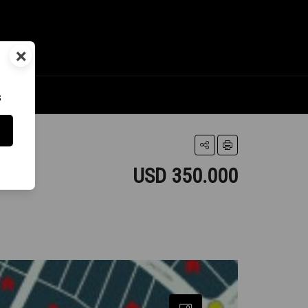
×
s
USD 350.000