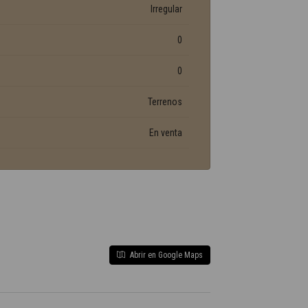
Irregular
0
0
Terrenos
En venta
Abrir en Google Maps