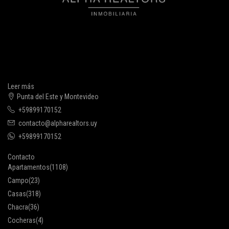
Leer más
Punta del Este y Montevideo
+59899170152
contacto@alpharealtors.uy
+59899170152
Contacto
Apartamentos
(1108)
Campo
(23)
Casas
(318)
Chacra
(36)
Cocheras
(4)