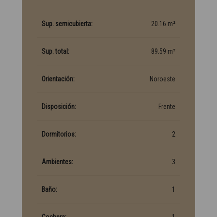
Sup. semicubierta:
20.16 m²
Sup. total:
89.59 m²
Orientación:
Noroeste
Disposición:
Frente
Dormitorios:
2
Ambientes:
3
Baño:
1