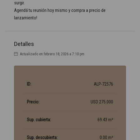
surgir.
Agendá tu reunión hoy mismo y compra a precio de
lanzamiento!
Detalles
Actualizado en febrero 18, 2026 a 7:10 pm
ID:
ALP-72576
Precio:
USD 275.000
Sup. cubierta:
69.43 m²
Sup. descubierta:
0.00 m²