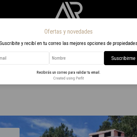
Ofertas y novedades
Inicio
Propiedades
Nosotros
Contacto
Viaje a Rio 2026
Suscribite y recibí en tu correo las mejores opciones de propiedade
Suscribirme
Recibirás un correo para validar tu email.
io Buenos Aires
Created using Perfit