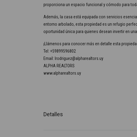
proporciona un espacio funcional y cómodo para toda la
Además, la casa está equipada con servicios esencial
entorno arbolado, esta propiedad es un refugio perfect
oportunidad única para quienes desean invertir en un
¡Llámenos para conocer más en detalle esta propieda
Tel: +59899596802
Email: lrodriguez@alpharealtors.uy
ALPHA REALTORS
www.alpharealtors.uy
Detalles