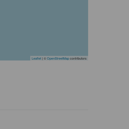
Leaflet
| ©
OpenStreetMap
contributors