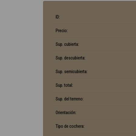
ID:
Precio:
Sup. cubierta:
Sup. descubierta:
Sup. semicubierta:
Sup. total:
Sup. del terreno:
Orientación:
Tipo de cochera: