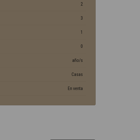
2
3
1
0
año/s
Casas
En venta