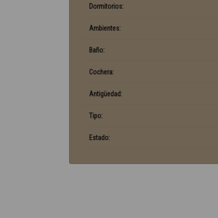
Dormitorios:
Ambientes:
Baño:
Cochera:
Antigüedad:
Tipo:
Estado: