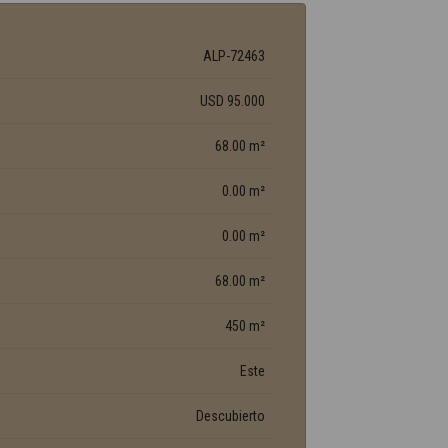
ALP-72463
USD 95.000
68.00 m²
0.00 m²
0.00 m²
68.00 m²
450 m²
Este
Descubierto