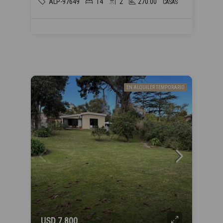
ALP-97649
14
2
270.00
CASAS
EN ALQUILER TEMPORARIO
USD 7.800