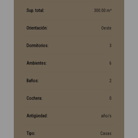
Sup. total:
300.00 m²
Orientación:
Oeste
Dormitorios:
3
Ambientes:
6
Baños:
2
Cochera:
0
Antigüedad:
año/s
Tipo:
Casas