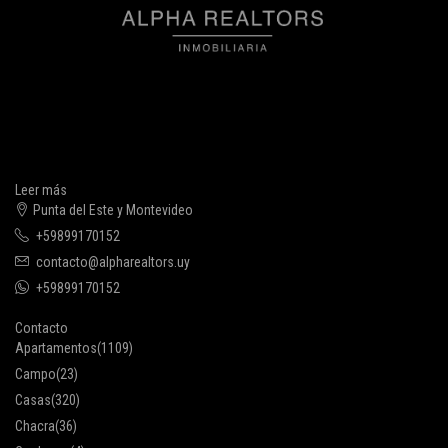
Leer más
Punta del Este y Montevideo
+59899170152
contacto@alpharealtors.uy
+59899170152
Contacto
Apartamentos
(1109)
Campo
(23)
Casas
(320)
Chacra
(36)