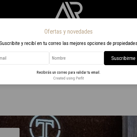
Ofertas y novedades
Inicio
Propiedades
Nosotros
Contacto
Viaje a Rio 2026
Suscribite y recibí en tu correo las mejores opciones de propiedade
Suscribirme
 Tahona
Recibirás un correo para validar tu email.
m2 ubicado en La Tahona
Created using Perfit