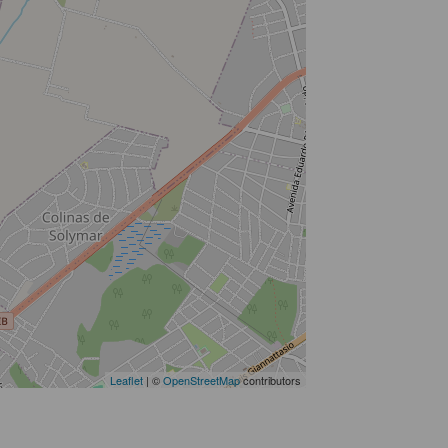
Leaflet
| ©
OpenStreetMap
contributors