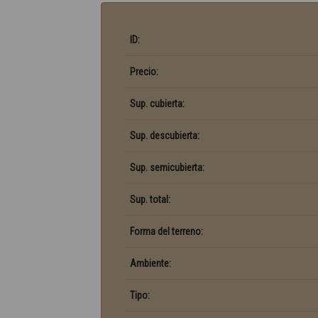
ID:
Precio:
Sup. cubierta:
Sup. descubierta:
Sup. semicubierta:
Sup. total:
Forma del terreno:
Ambiente:
Tipo: