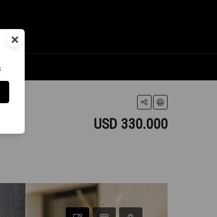
×
s
USD 330.000