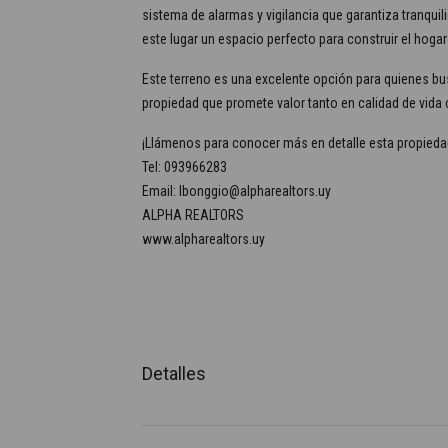
sistema de alarmas y vigilancia que garantiza tranquil
este lugar un espacio perfecto para construir el hogar
Este terreno es una excelente opción para quienes bus
propiedad que promete valor tanto en calidad de vida
¡Llámenos para conocer más en detalle esta propieda
Tel: 093966283
Email: lbonggio@alpharealtors.uy
ALPHA REALTORS
www.alpharealtors.uy
Detalles