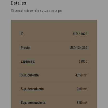
Detalles
Actualizado en julio 4, 2025 a 10:06 pm
ID:
ALP-64026
Precio:
USD 134.309
Expensas:
$3800
Sup. cubierta:
47.50 m²
Sup. descubierta:
0.00 m²
Sup. semicubierta:
8.50 m²