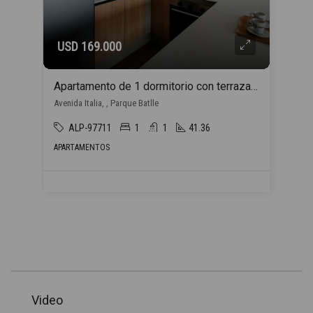
USD 169.000
Apartamento de 1 dormitorio con terraza y COCHERA INCLUIDA en Parque Batlle!
Avenida Italia, , Parque Batlle
ALP-97711
1
1
41.36
APARTAMENTOS
Video