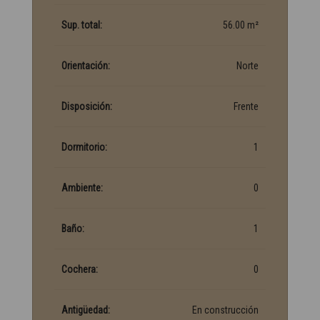
Sup. total:
56.00 m²
Orientación:
Norte
Disposición:
Frente
Dormitorio:
1
Ambiente:
0
Baño:
1
Cochera:
0
Antigüedad:
En construcción