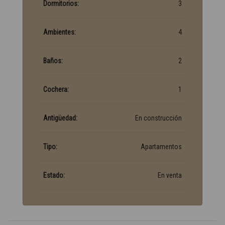
Dormitorios:
3
Ambientes:
4
Baños:
2
Cochera:
1
Antigüedad:
En construcción
Tipo:
Apartamentos
Estado:
En venta