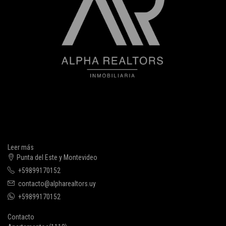
Leer más
Punta del Este y Montevideo
+59899170152
contacto@alpharealtors.uy
+59899170152
Contacto