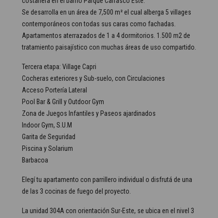
costanera en el barrio Parque Carrasco Este.
Se desarrolla en un área de 7,500 m² el cual alberga 5 villages
contemporáneos con todas sus caras como fachadas.
Apartamentos aterrazados de 1 a 4 dormitorios. 1.500 m2 de
tratamiento paisajístico con muchas áreas de uso compartido.
Tercera etapa: Village Capri
Cocheras exteriores y Sub-suelo, con Circulaciones
Acceso Portería Lateral
Pool Bar & Grill y Outdoor Gym
Zona de Juegos Infantiles y Paseos ajardinados
Indoor Gym, S.U.M
Garita de Seguridad
Piscina y Solarium
Barbacoa
Elegí tu apartamento con parrillero individual o disfrutá de una
de las 3 cocinas de fuego del proyecto.
La unidad 304A con orientación Sur-Este, se ubica en el nivel 3