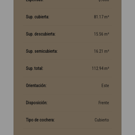
Sup. cubierta:
81.17 m²
Sup. descubierta:
15.56 m²
Sup. semicubierta:
16.21 m²
Sup. total:
112.94 m²
Orientación:
Este
Disposición:
Frente
Tipo de cochera:
Cubierto