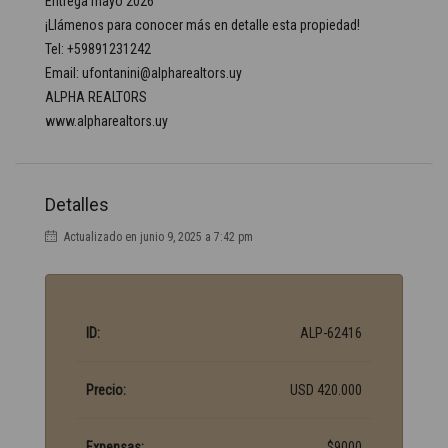
Entrega mayo 2026
¡Llámenos para conocer más en detalle esta propiedad!
Tel: +59891231242
Email: ufontanini@alpharealtors.uy
ALPHA REALTORS
www.alpharealtors.uy
Detalles
Actualizado en junio 9, 2025 a 7:42 pm
ID:
ALP-62416
Precio:
USD 420.000
Expensas:
$9000