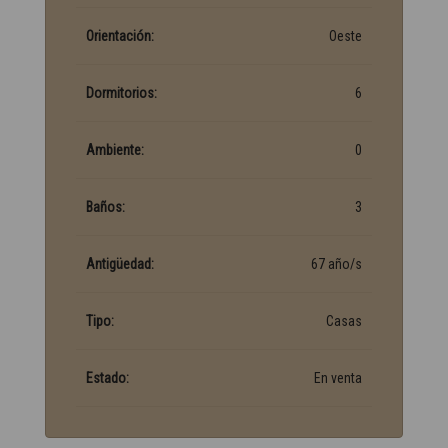
Orientación:
Oeste
Dormitorios:
6
Ambiente:
0
Baños:
3
Antigüedad:
67 año/s
Tipo:
Casas
Estado:
En venta