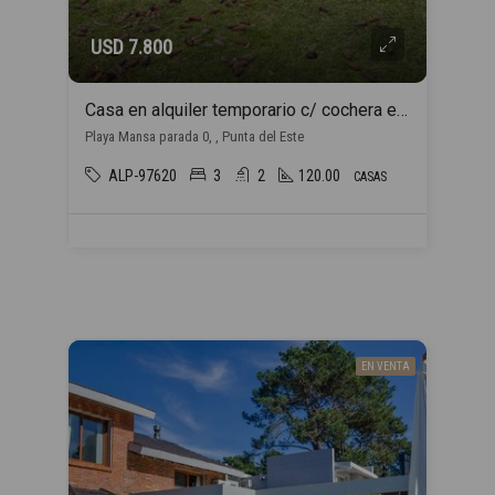
USD 7.800
Casa en alquiler temporario c/ cochera en Playa Mansa
Playa Mansa parada 0, , Punta del Este
ALP-97620
3
2
120.00
CASAS
EN VENTA