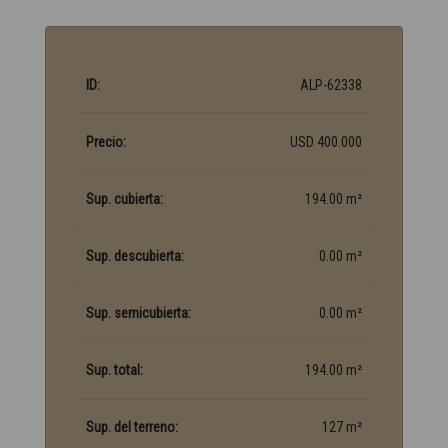
ID:
ALP-62338
Precio:
USD 400.000
Sup. cubierta:
194.00 m²
Sup. descubierta:
0.00 m²
Sup. semicubierta:
0.00 m²
Sup. total:
194.00 m²
Sup. del terreno:
127 m²