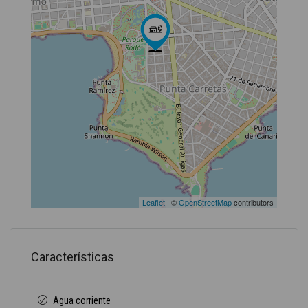
Leaflet
| ©
OpenStreetMap
contributors
Características
Agua corriente