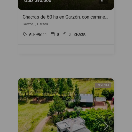
USD 590.000
Chacras de 60 ha en Garzón, con caminería y luz en la portera.
Garzón, , Garzon
ALP-96111
0
0
CHACRA
EN VENTA