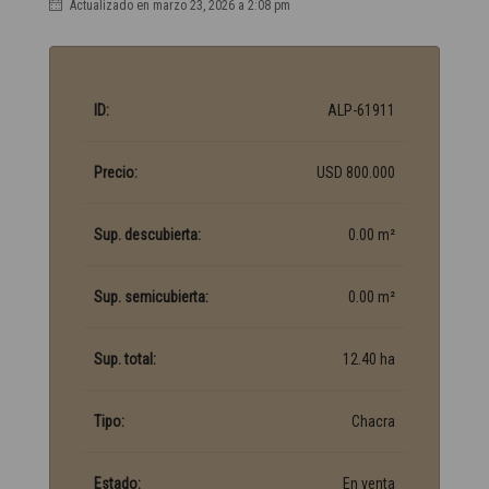
Actualizado en marzo 23, 2026 a 2:08 pm
ID:
ALP-61911
Precio:
USD 800.000
Sup. descubierta:
0.00 m²
Sup. semicubierta:
0.00 m²
Sup. total:
12.40 ha
Tipo:
Chacra
Estado:
En venta