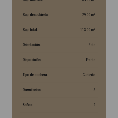
Sup. descubierta:
29.00 m²
Sup. total:
113.00 m²
Orientación:
Este
Disposición:
Frente
Tipo de cochera:
Cubierto
Dormitorios:
3
Baños:
2