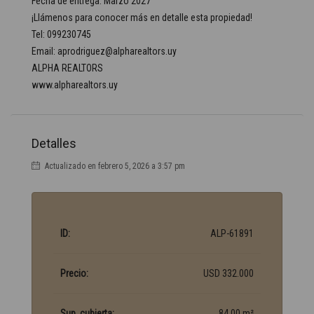
Fecha de entrega: Marzo 2027
¡Llámenos para conocer más en detalle esta propiedad!
Tel: 099230745
Email: aprodriguez@alpharealtors.uy
ALPHA REALTORS
www.alpharealtors.uy
Detalles
Actualizado en febrero 5, 2026 a 3:57 pm
ID:
ALP-61891
Precio:
USD 332.000
Sup. cubierta:
84.00 m²