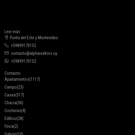
Leer más
Punta del Este y Montevideo
+59899170152
contacto@alpharealtors.uy
+59899170152
Contacto
Apartamentos
(1117)
Campo
(23)
Casas
(317)
Chacra
(36)
Cocheras
(4)
Edificio
(28)
Finca
(2)
Galpón
(10)