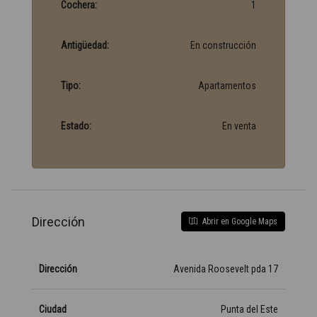
Cochera:
1
Antigüedad:
En construcción
Tipo:
Apartamentos
Estado:
En venta
Dirección
Abrir en Google Maps
Dirección
Avenida Roosevelt pda 17
Ciudad
Punta del Este