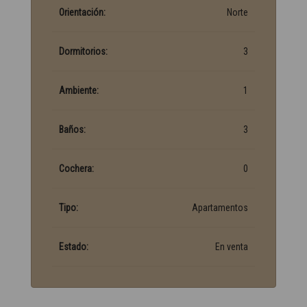
Orientación:
Norte
Dormitorios:
3
Ambiente:
1
Baños:
3
Cochera:
0
Tipo:
Apartamentos
Estado:
En venta