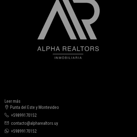
Leer más
Punta del Este y Montevideo
+59899170152
contacto@alpharealtors.uy
+59899170152