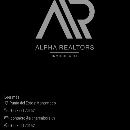
Leer más
Punta del Este y Montevideo
+59899170152
contacto@alpharealtors.uy
+59899170152