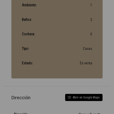
Ambiente:
1
Baños:
2
Cochera:
0
Tipo:
Casas
Estado:
En venta
Dirección
Abrir en Google Maps