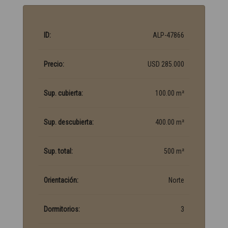
ID:
ALP-47866
Precio:
USD 285.000
Sup. cubierta:
100.00 m²
Sup. descubierta:
400.00 m²
Sup. total:
500 m²
Orientación:
Norte
Dormitorios:
3