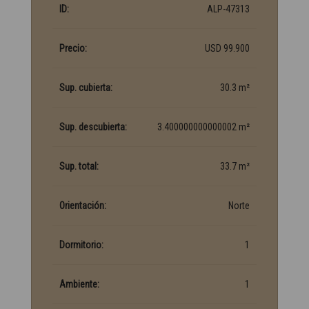
ID:
ALP-47313
Precio:
USD 99.900
Sup. cubierta:
30.3 m²
Sup. descubierta:
3.400000000000002 m²
Sup. total:
33.7 m²
Orientación:
Norte
Dormitorio:
1
Ambiente:
1