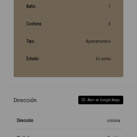
Baño:
1
Cochera:
0
Tipo:
Apartamentos
Estado:
En venta
Dirección
Abrir en Google Maps
Dirección
colonia