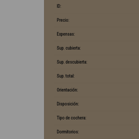
ID:
Precio:
Expensas:
Sup. cubierta:
Sup. descubierta:
Sup. total:
Orientación:
Disposición:
Tipo de cochera:
Dormitorios: