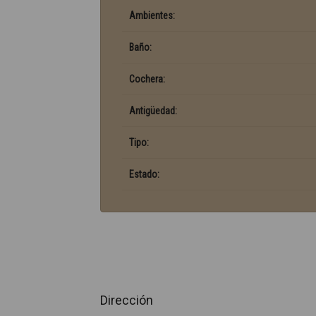
Ambientes:
Baño:
Cochera:
Antigüedad:
Tipo:
Estado:
Dirección