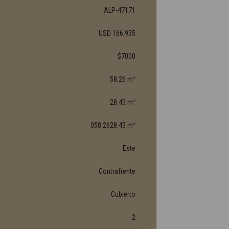
ALP-47171
USD 166.935
$7000
58.26 m²
28.43 m²
058.2628.43 m²
Este
Contrafrente
Cubierto
2