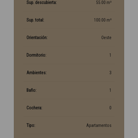
Sup. descubierta:
55.00 m²
Sup. total:
100.00 m²
Orientación:
Oeste
Dormitorio:
1
Ambientes:
3
Baño:
1
Cochera:
0
Tipo:
Apartamentos