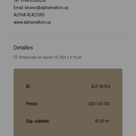
Tel: +59892566256
Email: knunez@alpharealtors.uy
ALPHA REALTORS
www.alpharealtors.uy
Detalles
Actualizado en agosto 19, 2025 a 3:18 pm
ID:
ALP-45764
Precio:
USD 145.000
Sup. cubierta:
45.00 m²