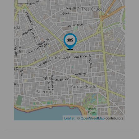
Leaflet
| ©
OpenStreetMap
contributors