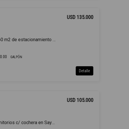
USD 135.000
Galpón de 153 m2 con 60 m2 de estacionamiento en Sayago
0.00
GALPÓN
Detalle
USD 105.000
Casa en venta de 3 dormitorios c/ cochera en Sayago