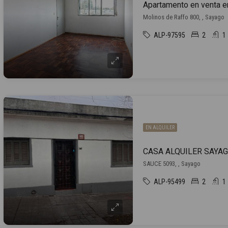
Apartamento en venta 
Molinos de Raffo 800, , Sayago
ALP-97595
2
1
EN ALQUILER
SAUCE 5093, , Sayago
ALP-95499
2
1