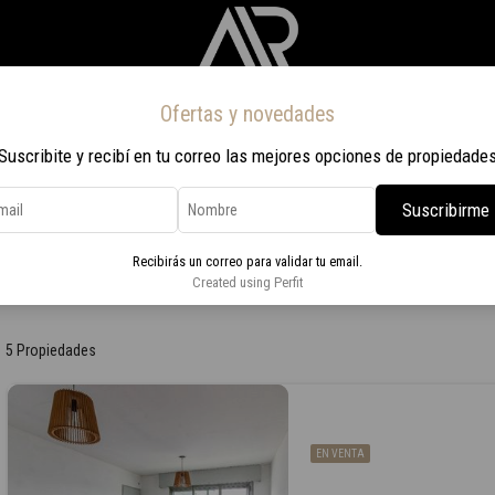
Ofertas y novedades
Inicio
Propiedades
Nosotros
Contacto
Viaje a Rio 2026
Suscribite y recibí en tu correo las mejores opciones de propiedade
Suscribirme
Recibirás un correo para validar tu email.
Created using Perfit
5 Propiedades
EN VENTA