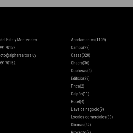
 del Este y Montevideo
Apartamentos
(1109)
99170152
Campo
(23)
cto@alpharealtors.uy
Casas
(320)
99170152
Chacra
(36)
Cocheras
(4)
Edificio
(28)
Finca
(2)
Galpón
(11)
Hotel
(4)
Llave de negocio
(9)
Locales comerciales
(39)
Oficinas
(42)
Proyecto
(8)