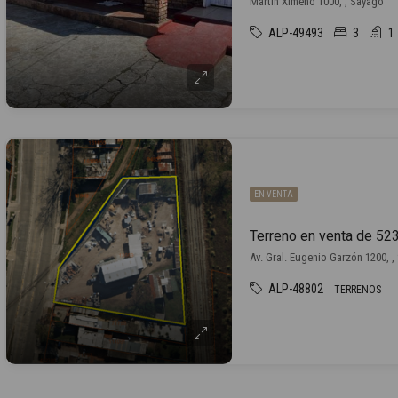
Martín Ximeno 1000, , Sayago
ALP-49493
3
1
EN VENTA
Terreno en venta de 5
Av. Gral. Eugenio Garzón 1200, 
ALP-48802
TERRENOS