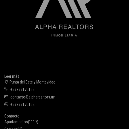
Leer más
Punta del Este y Montevideo
+59899170152
contacto@alpharealtors.uy
+59899170152
Contacto
Apartamentos
(1117)