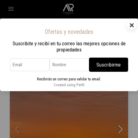
×
Home
Pueblo Edén
Ofertas y novedades
Pueblo Edén
Suscribite y recibí en tu correo las mejores opciones de
propiedades
Ordenar por:
Orden por defecto
2 Propiedades
Suscribirme
EN VENTA
Recibirás un correo para validar tu email.
Created using Perfit