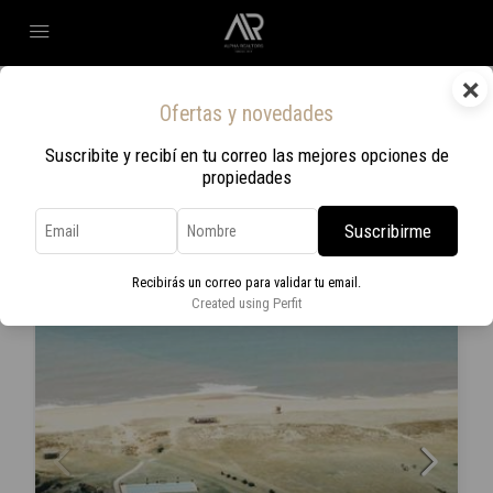
×
Home
Las Garzas
Ofertas y novedades
Las Garzas
Suscribite y recibí en tu correo las mejores opciones de
propiedades
Ordenar por:
Orden por defecto
3 Propiedades
Suscribirme
EN VENTA
Recibirás un correo para validar tu email.
Created using Perfit