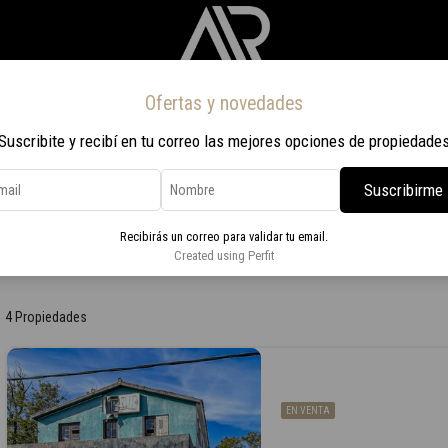
Ofertas y novedades
Inicio
Propiedades
Nosotros
Contacto
Viaje a Rio 2026
Suscribite y recibí en tu correo las mejores opciones de propiedade
Suscribirme
Recibirás un correo para validar tu email.
Created using Perfit
4 Propiedades
EN VENTA