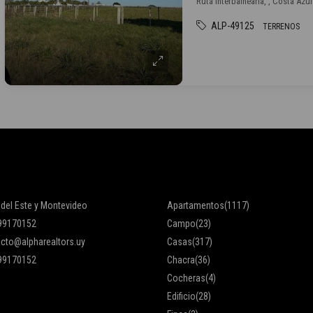
Ruta Interbalnearia, , Costa Azul
ALP-49125
TERRENOS
 del Este y Montevideo
Apartamentos
(1117)
99170152
Campo
(23)
cto@alpharealtors.uy
Casas
(317)
99170152
Chacra
(36)
Cocheras
(4)
Edificio
(28)