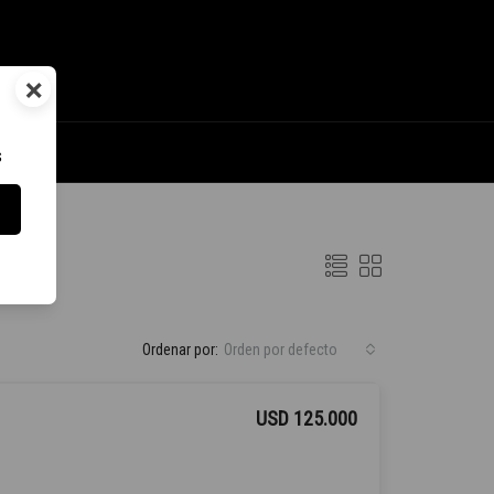
×
s
Ordenar por:
Orden por defecto
USD 125.000