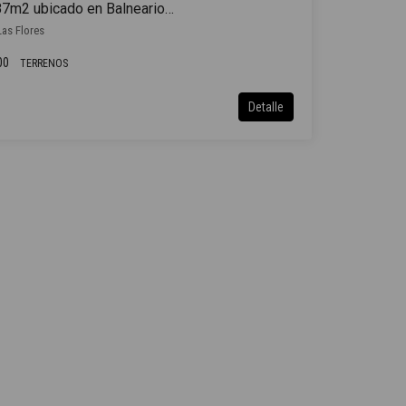
Terreno en venta de 1987m2 ubicado en Balneario Las Flores
Las Flores
00
TERRENOS
Detalle