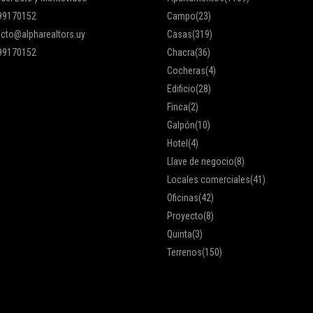
99170152
Campo
(23)
cto@alpharealtors.uy
Casas
(319)
99170152
Chacra
(36)
Cocheras
(4)
Edificio
(28)
Finca
(2)
Galpón
(10)
Hotel
(4)
Llave de negocio
(8)
Locales comerciales
(41)
Oficinas
(42)
Proyecto
(8)
Quinta
(3)
Terrenos
(150)