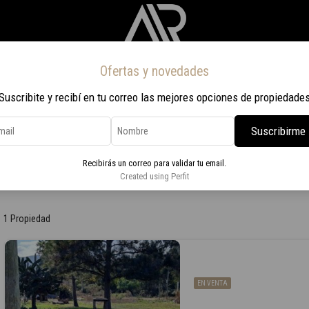
Ofertas y novedades
Inicio
Propiedades
Nosotros
Contacto
Viaje a Rio 2026
Suscribite y recibí en tu correo las mejores opciones de propiedade
Suscribirme
Recibirás un correo para validar tu email.
Created using Perfit
1 Propiedad
EN VENTA