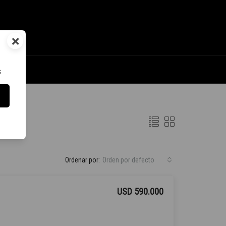
×
s
Ordenar por:
Orden por defecto
USD 590.000