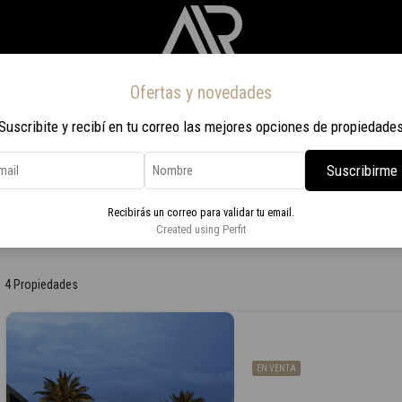
Ofertas y novedades
Inicio
Propiedades
Nosotros
Contacto
Viaje a Rio 2026
Suscribite y recibí en tu correo las mejores opciones de propiedade
Suscribirme
Recibirás un correo para validar tu email.
Created using Perfit
4 Propiedades
EN VENTA