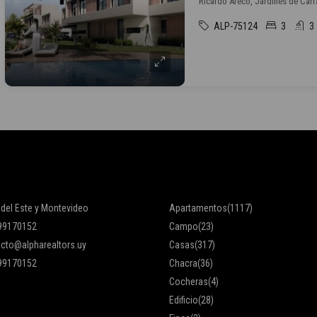
Ricardo Areco, Jardines de Car
ALP-75124
3
3
 del Este y Montevideo
Apartamentos
(1117)
99170152
Campo
(23)
cto@alpharealtors.uy
Casas
(317)
99170152
Chacra
(36)
Cocheras
(4)
Edificio
(28)