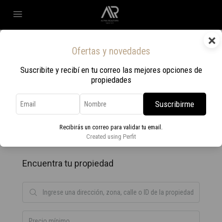
×
Home
Ipora
Ofertas y novedades
Ipora
Suscribite y recibí en tu correo las mejores opciones de
propiedades
Ordenar por:
Orden por defecto
0 Propiedad
Suscribirme
Recibirás un correo para validar tu email.
No se encontraron propiedades.
Created using Perfit
Encuentra tu propiedad